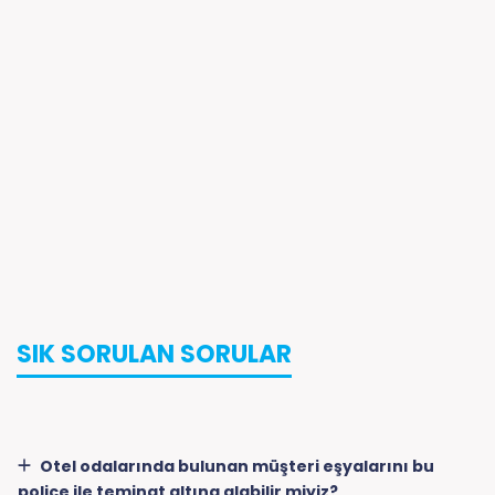
SIK SORULAN SORULAR
Otel odalarında bulunan müşteri eşyalarını bu
poliçe ile teminat altına alabilir miyiz?