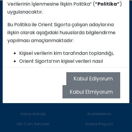
Verilerinin İşlenmesine İlişkin Politika” (
“Politika”
)
uygulanacaktır.
Kurumsal
Ürünlerimiz
Bu Politika ile Orient Sigorta çalışan adaylarına
ilişkin olarak aşağıdaki hususlarda bilgilendirme
Orient Sigorta
Araç Sigortaları
yapılması amaçlanmaktadır:
Al-Futtaim
Konut Sigortaları
Kişisel verilerin kim tarafından toplandığı,
Yönetim Kurulu
İşyeri Sigortaları
Orient Sigorta’nın kişisel verileri nasıl
Orient Sigorta Yönetim
Nakliyat Sigortaları
topladığı ve kimlere hangi yollarla aktardığı,
Raporlar / Yatırımcı İlişkileri
Mühendislik Sigortaları
Kişisel verilerin hangi amaçlarla ve nasıl
Kabul Ediyorum
Diğer Sigortalar
işlendiği,
Kabul Etmiyorum
İşlenen kişisel verilere ilişkin olarak Orient
Hasar İşlemleri
Acenteler
Sigorta çalışan adaylarının hangi haklara
sahip olduğu,
Hasar Anında
Acentelerimiz
Veri güvenliğinin sağlanması için alınan idari
Oto Cam Servisleri
ve teknik önlemlerin neler olduğu.
Acente Başvuru