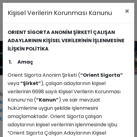
Acente Girişi
×
Kişisel Verilerin Korunması Kanunu
ORIENT SİGORTA ANONİM ŞİRKETİ ÇALIŞAN
ADAYLARININ KİŞİSEL VERİLERİNİN
İŞLENMESİNE
İş Başvurusu
İLİŞKİN POLİTİKA
1.
Amaç
Orient Sigorta Anonim Şirketi (
“Orient Sigorta”
veya
“Şirket”
), çalışan adaylarının kişisel
verilerinin 6698 sayılı Kişisel Verilerin Korunması
İş başvurusunda bulunabilmeniz için
Kişisel Verilerin
Kanunu’na (
“Kanun”
) ve sair mevzuat
Korunması Kanununu
kabul etmeniz gerekmektedir.
hükümlerine uygun şekilde işlenmesini
Kişisel Verilerin Korunması Kanunu görüntülemek için
amaçlamaktadır. Orient Sigorta çalışan
tıklayınız.
adaylarının kişisel verilerinin işlenmesinde işbu
“Orient Sigorta Çalışan Adaylarının Kişisel