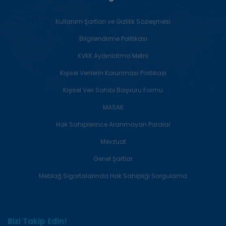
Kişisel
Kişisel verilerin tamamen veya
Kullanım Şartları ve Gizlilik Sözleşmesi
verilerin
kısmen otomatik olan ya da
işlenmesi
herhangi bir veri kayıt sisteminin
Bilgilendirme Politikası
parçası olmak kaydıyla otomatik
KVKK Aydınlatma Metni
olmayan yollarla elde edilmesi,
Kişisel Verilerin Korunması Politikası
kaydedilmesi, depolanması,
Kişisel Veri Sahibi Başvuru Formu
muhafaza edilmesi, değiştirilmesi,
yeniden düzenlenmesi,
MASAK
açıklanması, aktarılması,
Hak Sahiplerince Aranmayan Paralar
devralınması, elde edilebilir hâle
Mevzuat
getirilmesi, sınıflandırılması ya da
kullanılmasının engellenmesi gibi
Genel Şartlar
veriler üzerinde gerçekleştirilen
Meblağ Sigortalarında Hak Sahipliği Sorgulama
her türlü işlem
Kanun
6698 sayılı Kişisel Verilerin
Bizi Takip Edin!