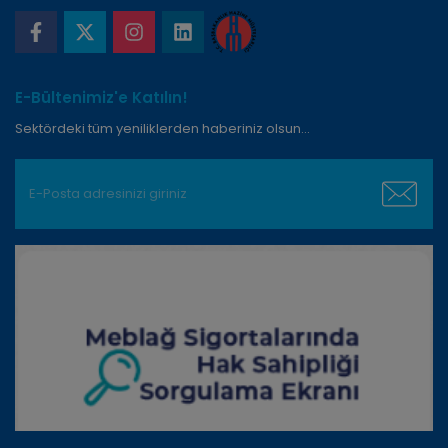
Korunması Kanunu
Kurul
Kişisel Verileri Koruma Kurulu
E-Bültenimiz'e Katılın!
Sektördeki tüm yeniliklerden haberiniz olsun...
Özel
Kişilerin ırkı, etnik kökeni, siyasi
nitelikli
düşüncesi, felsefi inancı, dini,
kişisel veri
mezhebi veya diğer inançları, kılık
ve kıyafeti, dernek, vakıf ya da
sendika üyeliği, sağlığı, cinsel
hayatı, ceza mahkûmiyeti ve
güvenlik tedbirleriyle ilgili verileri
ile biyometrik ve genetik verileri
Çalışan
Orient Sigorta’ya iş başvurusunda
Adayı
bulunarak kişisel bilgilerini