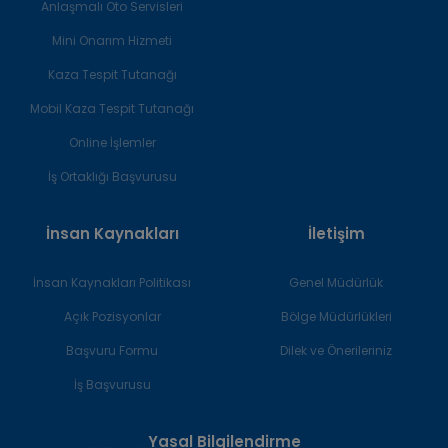
Anlaşmalı Oto Servisleri
2.
Tanımlar
Mini Onarım Hizmeti
Açık rıza
Belirli bir konuya ilişkin,
Kaza Tespit Tutanağı
bilgilendirilmeye dayanan ve
Mobil Kaza Tespit Tutanağı
özgür iradeyle açıklanan rıza
Online İşlemler
İş Ortaklığı Başvurusu
Anonim
Kişisel verilerin başka verilerle
hale
eşleştirilerek dahi hiçbir surette
İnsan Kaynakları
İletişim
getirme
kimliği belirlenebilir bir gerçek
kişiyle ilişkilendirilemeyecek hale
İnsan Kaynakları Politikası
Genel Müdürlük
getirilmesi
Açık Pozisyonlar
Bölge Müdürlükleri
Başvuru Formu
Dilek ve Önerileriniz
Kişisel veri
Kimliği belirli veya belirlenebilir
İş Başvurusu
gerçek kişiye ilişkin her türlü bilgi
Yasal Bilgilendirme