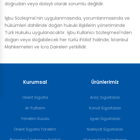
doğrudan veya dolaylı olarak sorumlu değildir.
İşbu Sözleşme'nin uygulanmasında, yorumlanmasında ve
hükümleri dahilinde doğan hukuki ilişkilerin yönetiminde
Türk Hukuku uygulanacaktır. İşbu Kullanıcı Sözleşmesi'nden
doğan veya doğabilecek her türlü ihtilaf halinde, İstanbul
Mahkemeleri ve İcra Daireleri yetkilidir.
Kurumsal
Ürünlerimiz
Orient Sigorta
Araç Sigortaları
Al-Futtaim
Konut Sigortaları
Yönetim Kurulu
İşyeri Sigortaları
Orient Sigorta Yönetim
Nakliyat Sigortaları
Raporlar / Yatırımcı İlişkileri
Mühendislik Sigortaları