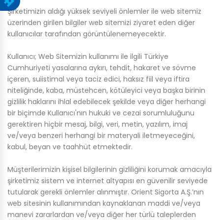
Şirketimizin aldığı yüksek seviyeli önlemler ile web sitemiz
üzerinden girilen bilgiler web sitemizi ziyaret eden diğer
kullanıcılar tarafından görüntülenemeyecektir.
Kullanıcı; Web Sitemizin kullanımı ile ilgili Türkiye
Cumhuriyeti yasalarına aykırı, tehdit, hakaret ve sövme
içeren, suiistimal veya taciz edici, haksız fiil veya iftira
niteliğinde, kaba, müstehcen, kötüleyici veya başka birinin
gizlilik haklarını ihlal edebilecek şekilde veya diğer herhangi
bir biçimde Kullanıcı'nın hukuki ve cezai sorumluluğunu
gerektiren hiçbir mesaj, bilgi, veri, metin, yazılım, imaj
ve/veya benzeri herhangi bir materyali iletmeyeceğini,
kabul, beyan ve taahhüt etmektedir.
Müşterilerimizin kişisel bilgilerinin gizliliğini korumak amacıyla
şirketimiz sistem ve internet altyapısı en güvenilir seviyede
tutularak gerekli önlemler alınmıştır. Orient Sigorta A.Ş.’nın
web sitesinin kullanımından kaynaklanan maddi ve/veya
manevi zararlardan ve/veya diğer her türlü taleplerden